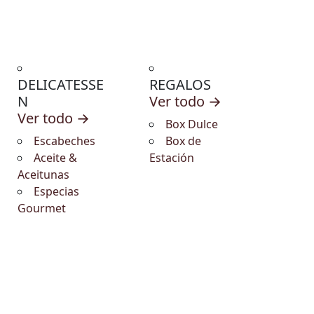
DELICATESSE
REGALOS
N
Ver todo →
Ver todo →
Box Dulce
Escabeches
Box de
Aceite &
Estación
Aceitunas
Especias
Gourmet