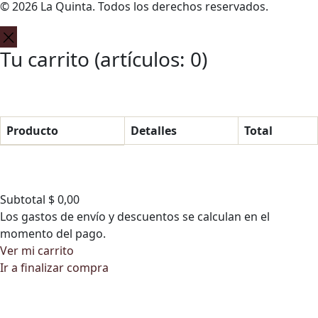
© 2026 La Quinta. Todos los derechos reservados.
Tu carrito
(artículos: 0)
Producto
Detalles
Total
P
r
o
Subtotal
$ 0,00
d
Los gastos de envío y descuentos se calculan en el
momento del pago.
u
Ver mi carrito
c
Ir a finalizar compra
t
o