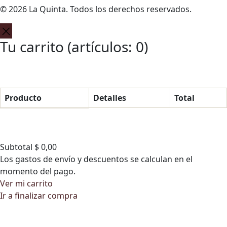
© 2026 La Quinta. Todos los derechos reservados.
Tu carrito
(artículos: 0)
Producto
Detalles
Total
P
r
o
Subtotal
$ 0,00
d
Los gastos de envío y descuentos se calculan en el
momento del pago.
u
Ver mi carrito
c
Ir a finalizar compra
t
o